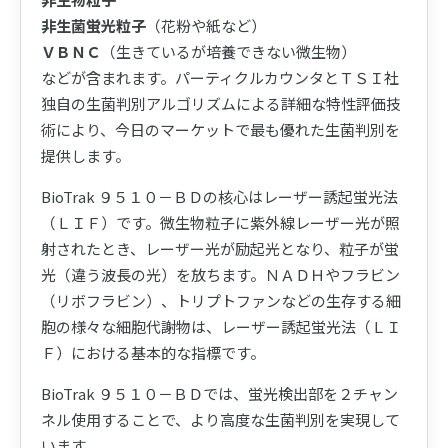
非生菌蛍光粒子
（花粉や紙など）
ＶＢＮＣ
（生きているが培養できない微生物）
などが含まれます。パーティクルカウンタとＴＳＩ社
独自の生菌判別アルゴリズムによる詳細な特性評価技
術により、今日のマーケットで最も優れた生菌判別を
提供します。
BioTrak ９５１０－ＢＤの核心はレーザー誘起蛍光法
（ＬＩＦ）です。微生物粒子に紫外線レーザー光が照
射されたとき、レーザー光が励起光となり、粒子が蛍
光（違う波長の光）を放ちます。ＮＡＤＨやフラビン
（リボフラビン）、トリプトファンなどの生存する細
胞の様々な細胞代謝物は、レーザー誘起蛍光法（ＬＩ
Ｆ）における基本的な指標です。
BioTrak ９５１０－ＢＤでは、蛍光検出部を２チャン
ネル使用することで、より高度な生菌判別を実現して
います。