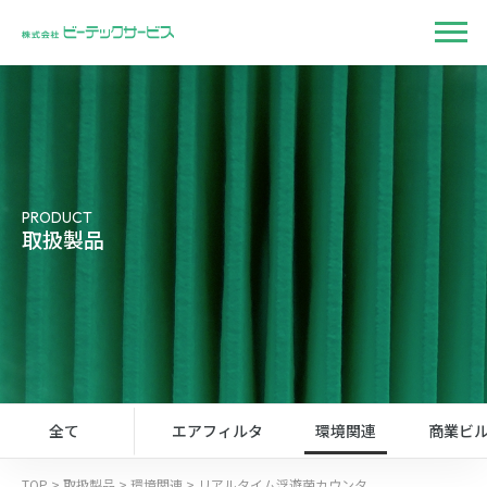
PRODUCT
取扱製品
全て
エアフィルタ
環境関連
商業ビ
TOP
>
取扱製品
>
環境関連
>
リアルタイム浮遊菌カウンタ