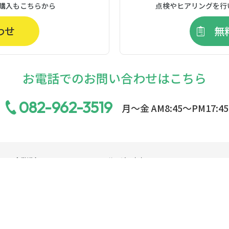
購入もこちらから
点検やヒアリングを行
わせ
無
お電話でのお問い合わせはこちら
082-962-3519
月〜金 AM8:45〜PM17:45
企業紹介
サービス内容
企業紹介
サービス内容
代表メッセージ
空調機器・エアフィルタのメンテナンス
企業理念・経営方針
空調機器・エアフィルタの販売
会社概要／沿革
クリーンルームの性能検証
関連会社
エアサポート