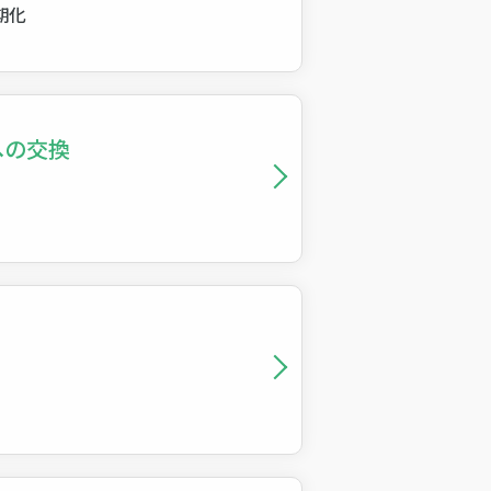
期化
への交換