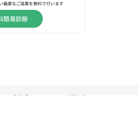
い最適なご提案を無料で行います
料簡易診断
取扱製品
採用情報
取扱製品
採用情報
エアフィルタ
環境関連
商業ビル関連
病院関連