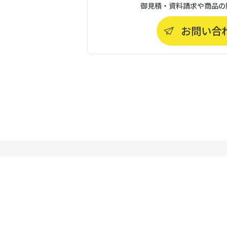
御見積・資料請求や商品の
お問い合
本社
〒731-3167
広島県広島市安佐南区
大塚西2丁目6番11号
TEL：082-962-3519